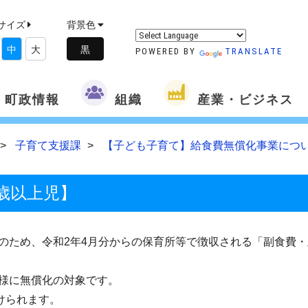
サイズ
背景色
中
大
POWERED BY
TRANSLATE
町政情報
組織
産業・ビジネス
子育て支援課
【子ども子育て】給食費無償化事業につ
歳以上児】
のため、令和2年4月分からの保育所等で徴収される「副食費・
様に無償化の対象です。
けられます。