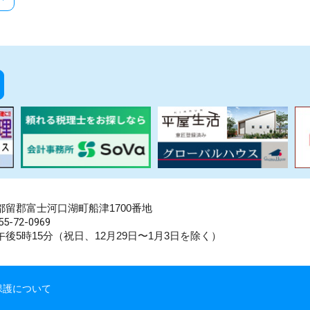
県南都留郡富士河口湖町船津1700番地
5-72-0969
後5時15分（祝日、12月29日〜1月3日を除く）
保護について