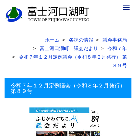
Togg
navig
ホーム
各課の情報
議会事務局
富士河口湖町 議会だより
令和７年
令和７年１２月定例議会（令和８年２月発行） 第
８９号
令和７年１２月定例議会（令和８年２月発行）
第８９号