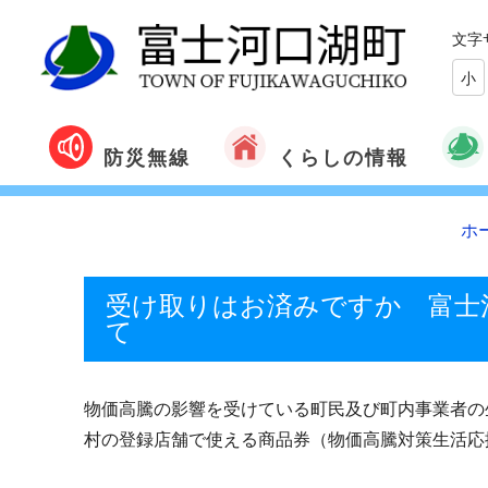
文字
小
くらしの情報
防災無線
ホ
受け取りはお済みですか 富士
て
物価高騰の影響を受けている町民及び町内事業者の
村の登録店舗で使える商品券（物価高騰対策生活応援