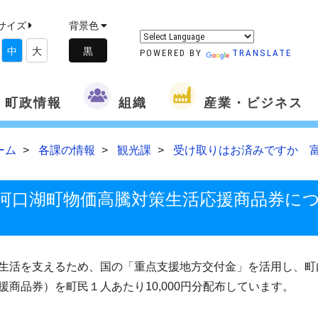
サイズ
背景色
中
大
POWERED BY
TRANSLATE
町政情報
組織
産業・ビジネス
ーム
各課の情報
観光課
受け取りはお済みですか 
河口湖町物価高騰対策生活応援商品券に
生活を支えるため、国の「重点支援地方交付金」を活用し、町
商品券）を町民１人あたり10,000円分配布しています。