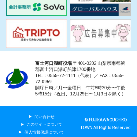
富士河口湖町役場
〒401-0392 山梨県南都留
郡富士河口湖町船津1700番地
TEL：0555-72-1111
（代表）／
FAX：0555-
72-0969
開庁日時／月〜金曜日 午前8時30分〜午後
5時15分（祝日、12月29日〜1月3日を除く）
問い合わせ
© FUJIKAWAGUCHIKO
このサイトについて
TOWN All Rights Reserved.
個人情報保護について