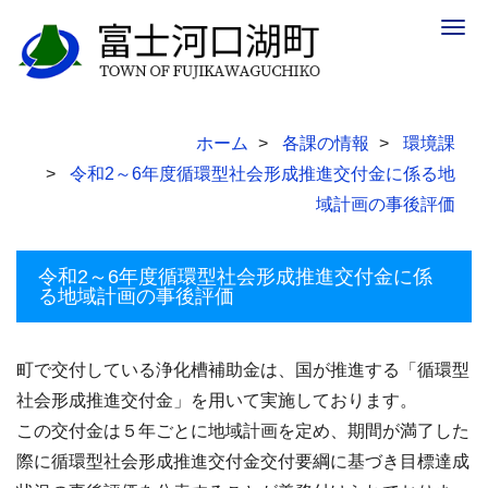
Togg
navig
ホーム
各課の情報
環境課
令和2～6年度循環型社会形成推進交付金に係る地
域計画の事後評価
令和2～6年度循環型社会形成推進交付金に係
る地域計画の事後評価
町で交付している浄化槽補助金は、国が推進する「循環型
社会形成推進交付金」を用いて実施しております。
この交付金は５年ごとに地域計画を定め、期間が満了した
際に循環型社会形成推進交付金交付要綱に基づき目標達成