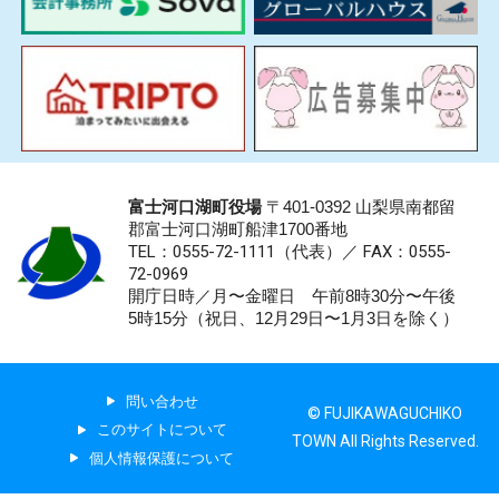
富士河口湖町役場
〒401-0392 山梨県南都留
郡富士河口湖町船津1700番地
TEL：0555-72-1111
（代表）／
FAX：0555-
72-0969
開庁日時／月〜金曜日 午前8時30分〜午後
5時15分（祝日、12月29日〜1月3日を除く）
問い合わせ
© FUJIKAWAGUCHIKO
このサイトについて
TOWN All Rights Reserved.
個人情報保護について