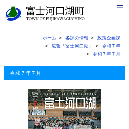
Togg
navig
ホーム
各課の情報
政策企画課
広報「富士河口湖」
令和７年
令和７年７月
令和７年７月