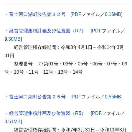
・
富士河口湖町公告第３２号
[
PDF
ファイル／
0.16MB
]
・
経営管理集積計画及び位置図（R7）
[PDF
ファイル／
9
.30MB]
経営管理権存続期間：令和8
年4
月1
日～令和14
年3
月
31日
整理番号：R7
第01号・03号・05号・06号・07号・09
号・10号・11号・12号・13号・14号
・
富士河口湖町公告第２５号
[
PDF
ファイル／
0.55MB
]
・
経営管理集積計画及び位置図（R5）
[PDF
ファイル／
3.51MB]
経営管理権存続期間：令和7
年3
月31
日～令和11
年3
月