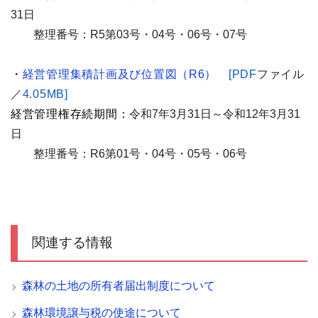
31日
整理番号：R
5第03号・04号・06号・07号
・
経営管理集積計画及び位置図（R6）
[PDF
ファイル
／
4.05MB]
経営管理権存続期間：
令和7
年3
月31
日～令和12
年3
月31
日
整理番号：R6
第01号・04号・05号・06号
関連する情報
森林の土地の所有者届出制度について
森林環境譲与税の使途について