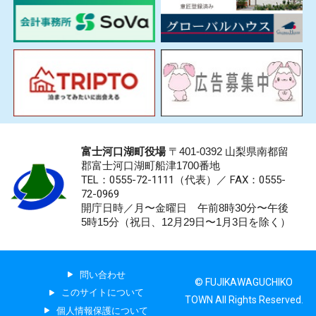
富士河口湖町役場
〒401-0392 山梨県南都留
郡富士河口湖町船津1700番地
TEL：0555-72-1111
（代表）／
FAX：0555-
72-0969
開庁日時／月〜金曜日 午前8時30分〜午後
5時15分（祝日、12月29日〜1月3日を除く）
問い合わせ
© FUJIKAWAGUCHIKO
このサイトについて
TOWN All Rights Reserved.
個人情報保護について