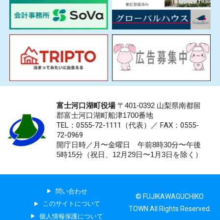
富士河口湖町役場
〒401-0392 山梨県南都留
郡富士河口湖町船津1700番地
TEL：0555-72-1111
（代表）／
FAX：0555-
72-0969
開庁日時／月〜金曜日 午前8時30分〜午後
5時15分（祝日、12月29日〜1月3日を除く）
問い合わせ
© FUJIKAWAGUCHIKO
このサイトについて
TOWN All Rights Reserved.
個人情報保護について