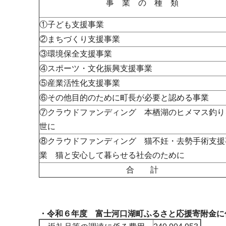
事 業 の 種 類
①子ども支援事業
②まちづくり支援事業
③環境保全支援事業
④スポーツ・文化振興支援事業
⑤産業活性化支援事業
⑥その他目的のために町長が必要と認める事業
⑦クラウドファンディング 本栖湖のヒメマス釣り
世に
⑧クラウドファンディング 猫不妊・去勢手術支援
業 猫と安心して暮らせる社会のために
合 計
・令和６年度 富士河口湖町ふるさと応援寄附金に