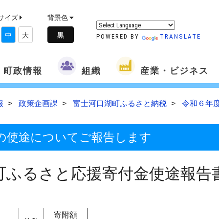
サイズ
背景色
中
大
POWERED BY
TRANSLATE
町政情報
組織
産業・ビジネス
報
政策企画課
富士河口湖町ふるさと納税
令和６年
の使途についてご報告します
町ふるさと応援寄付金使途報告
寄附額