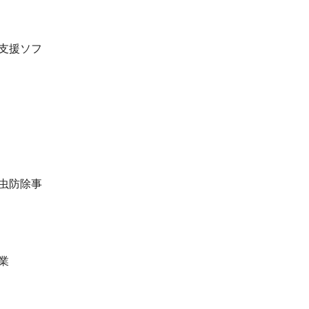
支援ソフ
虫防除事
業