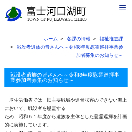
Togg
navig
ホーム
各課の情報
福祉推進課
戦没者遺族の皆さんへ～令和8年度慰霊巡拝事業参
加者募集のお知らせ～
戦没者遺族の皆さんへ～令和8年度慰霊巡拝事
業参加者募集のお知らせ～
厚生労働省では、旧主要戦域や遺骨収容のできない海上
において、戦没者を慰霊する
ため、昭和５１年度から遺族を主体とした慰霊巡拝を計画
的に実施しています。