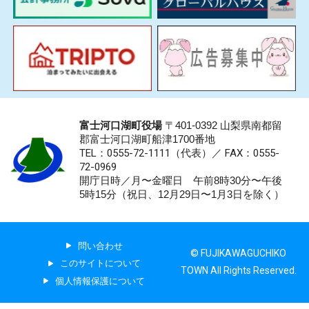
富士河口湖町役場
〒401-0392 山梨県南都留
郡富士河口湖町船津1700番地
TEL：0555-72-1111
（代表）／
FAX：0555-
72-0969
開庁日時／月〜金曜日 午前8時30分〜午後
5時15分（祝日、12月29日〜1月3日を除く）
問い合わせ
© FUJIKAWAGUCHIKO
このサイトについて
TOWN All Rights Reserved.
個人情報保護について