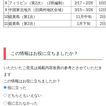
8
フィリピン（第2次）（2班編制）
2/17～2/26
10
9
中国東北地方（旧満州地区全域）
3/15～3/26
12
10
硫黄島（第1次）
11月中旬
2
11
硫黄島（第2次）
1月下旬
2
この情報はお役に立ちましたか？
いただいたご意見は掲載内容改善の参考とさせていただき
ます
この情報はお役に立ちましたか？
役に立った
どちらともいえない
役に立たなかった