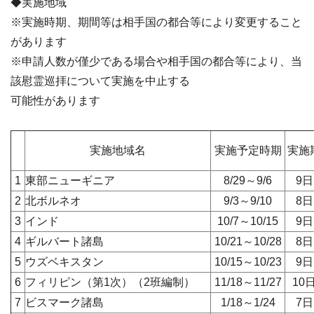
◆実施地域
※実施時期、期間等は相手国の都合等により変更すること
があります
※申請人数が僅少である場合や相手国の都合等により、当
該慰霊巡拝について実施を中止する
可能性があります
実施地域名
実施予定時期
実施
1
東部ニューギニア
8/29～9/6
9
2
北ボルネオ
9/3～9/10
8
3
インド
10/7～10/15
9
4
ギルバート諸島
10/21～10/28
8
5
ウズベキスタン
10/15～10/23
9
6
フィリピン（第1次）（2班編制）
11/18～11/27
10
7
ビスマーク諸島
1/18～1/24
7