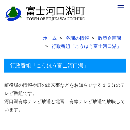
Togg
navig
ホーム
各課の情報
政策企画課
行政番組「こうほう富士河口湖」
行政番組「こうほう富士河口湖」
町役場の情報や町の出来事などをお知らせする１５分のテ
レビ番組です。
河口湖有線テレビ放送と北富士有線テレビ放送で放映して
います。