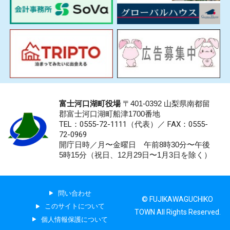
富士河口湖町役場
〒401-0392 山梨県南都留
郡富士河口湖町船津1700番地
TEL：0555-72-1111
（代表）／
FAX：0555-
72-0969
開庁日時／月〜金曜日 午前8時30分〜午後
5時15分（祝日、12月29日〜1月3日を除く）
問い合わせ
© FUJIKAWAGUCHIKO
このサイトについて
TOWN All Rights Reserved.
個人情報保護について