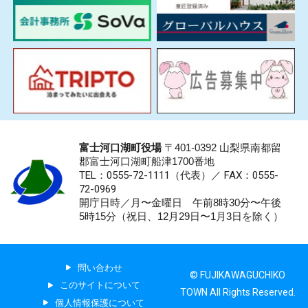
富士河口湖町役場
〒401-0392 山梨県南都留
郡富士河口湖町船津1700番地
TEL：0555-72-1111
（代表）／
FAX：0555-
72-0969
開庁日時／月〜金曜日 午前8時30分〜午後
5時15分（祝日、12月29日〜1月3日を除く）
問い合わせ
© FUJIKAWAGUCHIKO
このサイトについて
TOWN All Rights Reserved.
個人情報保護について