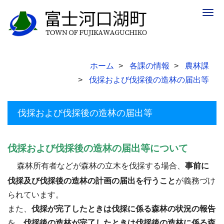
Togg
navig
ホーム
各課の情報
農林課
伐採および伐採後の造林の届出等
伐採および伐採後の造林の届出等
伐採および伐採後の造林の届出等について
森林所有者などが森林の立木を伐採する場合、
事前に
伐採及び伐採後の造林の計画の届出を行うこと
が義務づけ
られています。
また、
伐採が完了したときは伐採に係る森林の状況の報告
を、
伐採後の造林が完了したときは伐採後の造林に係る森