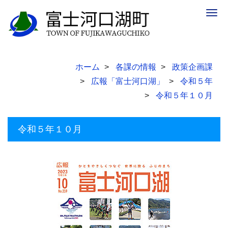
Togg
navig
ホーム
各課の情報
政策企画課
広報「富士河口湖」
令和５年
令和５年１０月
令和５年１０月