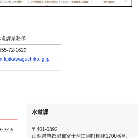
水道課業務係
555-72-1620
.fujikawaguchiko.lg.jp
水道課
〒401-0392
ただき
山梨県南都留郡富士河口湖町船津1700番地