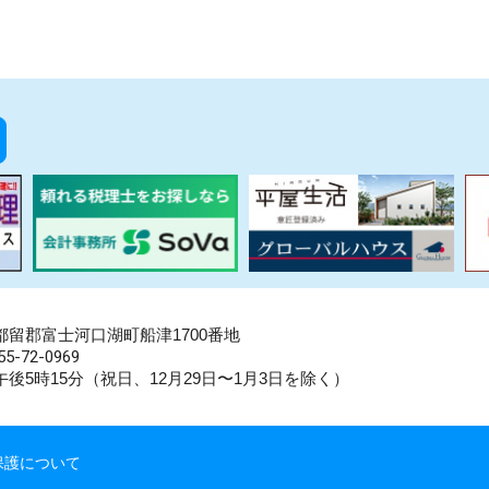
県南都留郡富士河口湖町船津1700番地
5-72-0969
後5時15分（祝日、12月29日〜1月3日を除く）
保護について