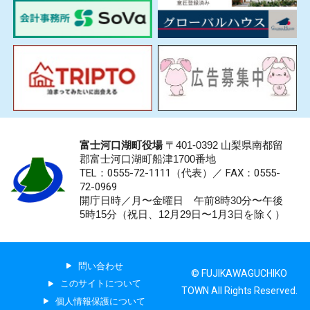
富士河口湖町役場
〒401-0392 山梨県南都留
郡富士河口湖町船津1700番地
TEL：0555-72-1111
（代表）／
FAX：0555-
72-0969
開庁日時／月〜金曜日 午前8時30分〜午後
5時15分（祝日、12月29日〜1月3日を除く）
問い合わせ
© FUJIKAWAGUCHIKO
このサイトについて
TOWN All Rights Reserved.
個人情報保護について