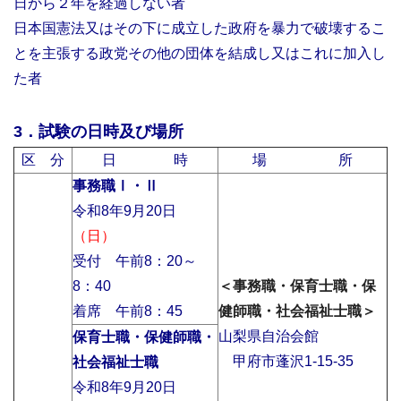
日から２年を経過しない者
日本国憲法又はその下に成立した政府を暴力で破壊するこ
とを主張する政党その他の団体を結成し又はこれに加入し
た者
3．試験の日時及び場所
区 分
日 時
場 所
事務職Ⅰ・Ⅱ
令和8年9月20日
（日）
受付 午前8：20～
8：40
＜事務職・保育士職・保
着席 午前8：45
健師職・社会福祉士職＞
山梨県自治会館
保育士職・保健師職
・
甲府市蓬沢1-15-35
社会福祉士職
令和8年9月20日