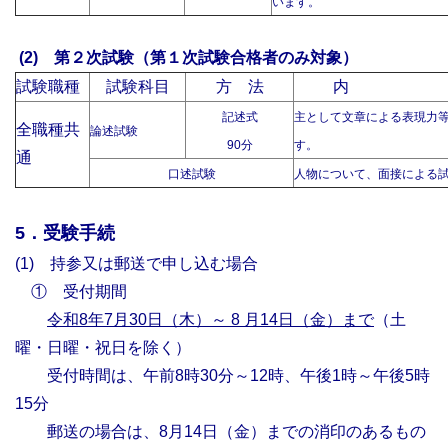
います。
(2)
第２次試験（第１次試験合格者のみ対象）
試験職種
試験科目
方 法
内
記述式
主として文章による表現力
全職種共
論述試験
90
分
す。
通
口述試験
人物について、面接による
5．受験手続
(1)
持参又は郵送で申し込む場合
① 受付期間
令和8年7月30日（木）～ 8 月14日（金）まで
（土
曜・日曜・祝日を除く）
受付時間は、午前8時30分～12時、午後1時～午後5時
15分
郵送の場合は、8月14日（金）までの消印のあるもの