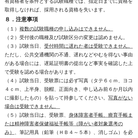
有資格者を条件とする試験職種では、指定日までに資格を
取得しなければ、採用される資格を失います。
８．注意事項
（１）
複数の試験職種の申し込みはできません。
（２）受付後の職種及び試験区分の変更は認めません。
（３）試験当日、
受付時間に遅れた者は受験できません。
ただし、公共交通機関の不通、遅れなどやむを得ない事由
がある場合には、遅延証明書の提出など事実を確認した上
で受験を認める場合があります。
（４）試験当日、受験票には必ず写真（タテ６ｃｍ、ヨコ
４ｃｍ、上半身、脱帽、正面向き、申し込み前６か月以内
に撮影したもの）を貼って持参してください。
写真がない
場合は受験できません。
（５）試験当日は、受験票、
身体障害者手帳、療育手帳ま
たは精神障害者保健福祉手帳等（障がい者対象選考の
み）
、筆記用具（鉛筆（ＨＢ４～５本）、消しゴム）を必