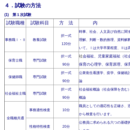
４．試験の方法
(1)
第１次試験
試験職種
試験科目
方 法
内
時事、社会、人文及び自然に関
択一式
事務職Ⅰ・Ⅱ
教養試験
理解、判断・数的推理、資料解
120
分
いて。Ⅰは大学卒業程度、Ⅱは
社
会福祉、児童家庭福祉（社
択一式
保育士職
専門試験
保育の心理学、保育原理、保
90分
択一式
公衆衛生看護学、疫学、保健統
保健師職
専門試験
90
分
論
択一式
社会福祉概論（社会保障を含む
社会福祉士職
専門試験
90分
概論
職員としての適応性を正確さ、
事務適性検査
10
分
から検査を行います。
全職種共通
公務員に求められる六つの基礎
性格特性検査
20
分