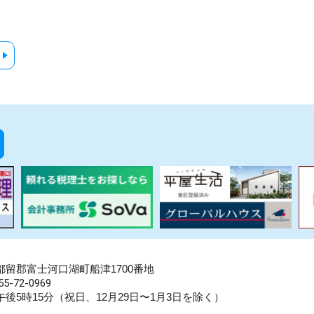
県南都留郡富士河口湖町船津1700番地
5-72-0969
後5時15分（祝日、12月29日〜1月3日を除く）