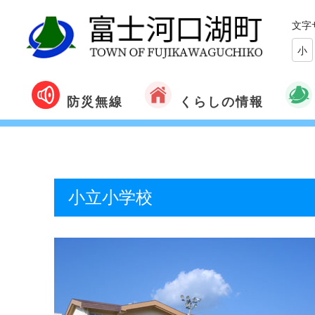
文字
小
くらしの情報
防災無線
小立小学校