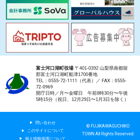
富士河口湖町役場
〒401-0392 山梨県南都留
郡富士河口湖町船津1700番地
TEL：0555-72-1111
（代表）／
FAX：0555-
72-0969
開庁日時／月〜金曜日 午前8時30分〜午後
5時15分（祝日、12月29日〜1月3日を除く）
問い合わせ
© FUJIKAWAGUCHIKO
このサイトについて
TOWN All Rights Reserved.
個人情報保護について