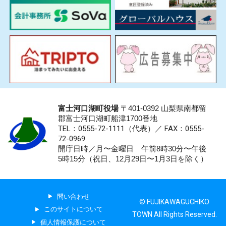
富士河口湖町役場
〒401-0392 山梨県南都留
郡富士河口湖町船津1700番地
TEL：0555-72-1111
（代表）／
FAX：0555-
72-0969
開庁日時／月〜金曜日 午前8時30分〜午後
5時15分（祝日、12月29日〜1月3日を除く）
問い合わせ
© FUJIKAWAGUCHIKO
このサイトについて
TOWN All Rights Reserved.
個人情報保護について