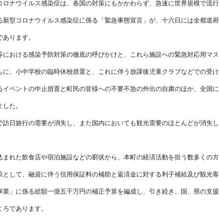
コロナウイルス感染症は、各国の対策にもかかわらず、急速に世界規模で流行
る新型コロナウイルス感染症に係る「緊急事態宣言」が、十六日には全都道府
であります。
等における感染予防対策の徹底の呼びかけと、これら施設への緊急対応用マス
もに、小中学校の臨時休校措置と、これに伴う放課後児童クラブなどでの受け
るイベントの中止措置と町民の皆様への不要不急の外出の自粛のほか、全国に
ました。
で訪日旅行の需要が消失し、また国内においても観光需要のほとんどが消失し
込まれた飲食店や宿泊施設などの窮状から、本町の経済活動を担う数多くの方
策として、融資に伴う信用保証料の補助と返済金に対する利子補給及び観光客
事業」に係る総額一億五千万円の補正予算を編成し、引き続き、国、県の支援
ころであります。