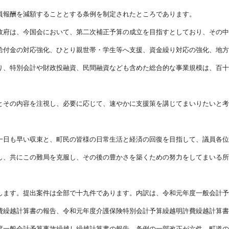
員報酬を減額することとする条例を制定されたところであります。
政府は、今国会において、第二次補正予算の成立を目指すとしており、その中
給付金の対応強化、ひとり親世帯・学生等へ支援、資金繰り対応の強化、地方
り、特別会計や財政投融資、民間融資なども含めた総合的な事業規模は、百十
とその内容を注視し、必要に応じて、速やかに支援策を講じてまいりたいと考
一日も早い収束と、町民の皆様の日常生活と経済の回復を目指して、議員各位
し、共にこの難局を克服し、その後の豊かさを築くための努力をしてまいる所
します。提出案件は全部で十九件であります。内訳は、令和元年度一般会計予
費繰越計算書の報告、令和元年度介護保険特別会計予算繰越明許費繰越計算書
度一般会計予算事故繰越し繰越計算書の報告、条例の一部改正が六件、町道の