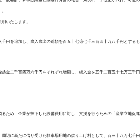
す。
説明いたします。
八千円を追加し、歳入歳出の総額を百五十七億七千三百四十万八千円とするも
繰越金二千百四万六千円をそれぞれ増額し、繰入金を五千二百五十七万三千円
図るため、企業が投下した設備費用に対し、支援を行うための「産業立地促進
、周辺に新たに借り受けた駐車場用地の借り上げ料として、百三十八万七千円