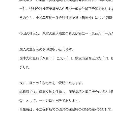
一件、特別会計補正予算が六件及び一般会計補正予算でありま
そのうち、令和二年度一般会計補正予算（第三号）について御
今回の補正は、既定の歳入歳出予算の総額に一千九百八十一万
歳入の主なものを御説明いたします。
国庫支出金四千八百二十七万八千円、県支出金百五万九千円、
ました。
次に、歳出の主なものをご説明いたします。
総務費では、産業立地を促進し、産業集積と雇用機会の拡大を
金」として、一千万四千円等であります。
民生費は、小立保育所での園児の送迎時の混雑の緩和策として