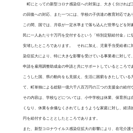
町にとっての新型コロナ感染症への対策は、大きく分ければ三
の回復への対応、また一つには、学校の子供達の教育対応であ
この間、国では、月収が一定水準まで落ち込んだ世帯などを対
民に一人あたり十万円を交付するという「特別定額給付金」に
安堵したところであります。 それに加え、児童手当受給者に
染症拡大により、特に大きな影響を受けている事業者に対して
申請を雇用調整助成金の申請と共にサポートしているところで
こうした国、県の動向をも見据え、生活に困窮をきたしている
て、町単独による総額一億六千八百万円の三つの支援金の給付
その内容は、学校などについては、小中学校は休業、保育所は
くなり、休業を余儀なくされてしまうような家庭に対し、経済
円を給付することとしたところであります。
また、新型コロナウイルス感染症拡大の影響により、在宅介護