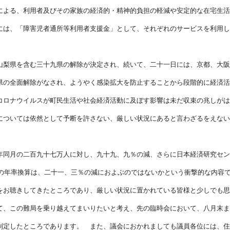
による、利用者及びその家族の経済的・精神的負担の軽減や安定的な在宅生活
には、「障害児者通所等利用者支援金」として、それぞれのサービスを利用し
。
山梨県を含む三十九県の解除が決定され、続いて、二十一日には、京都、大阪
県の全面解除がなされ、ようやく感染拡大を防止することから段階的に経済活
コロナウイルスが町民生活や社会経済活動に及ぼす影響は未だ収束の兆しがは
については依然として予断を許さない、厳しい状況にあると言わざるをえない
年同月の二百九十七万人に対し、九十九、九％の減、さらに日本経済研究セン
質の年率換算は、二十一、三％の減におよぶのではないかという衝撃的な内容
をお聴きしてきたところであり、厳しい状況に置かれている皆様と少しでも思
て、この難局を乗り越えてまいりたいと考え、先の臨時会において、八月末ま
制定したところであります。 また、議会におかれましても議員各位には、住