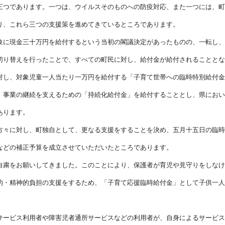
つであります。一つは、ウイルスそのものへの防疫対応、また一つには、町
り、これら三つの支援策を進めてきているところであります。
象に現金三十万円を給付するという当初の閣議決定があったものの、一転し、
切り替えを行ったことで、すべての町民に対し、給付金が給付されることとな
対し、対象児童一人当たり一万円を給付する「子育て世帯への臨時特別給付金
、事業の継続を支えるための「持続化給付金」を給付することとし、県におい
あります。
方々に対し、町独自として、更なる支援をすることを決め、五月十五日の臨時
などの補正予算を成立させていただいたところであります。
自粛をお願いしてきました。このことにより、保護者が育児や見守りをしなけ
的・精神的負担の支援をするため、「子育て応援臨時給付金」として子供一人
サービス利用者や障害児者通所サービスなどの利用者が、自身によるサービス