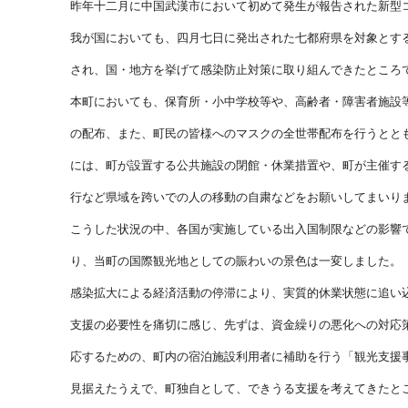
昨年十二月に中国武漢市において初めて発生が報告された新型
我が国においても、四月七日に発出された七都府県を対象とす
され、国・地方を挙げて感染防止対策に取り組んできたところ
本町においても、保育所・小中学校等や、高齢者・障害者施設
の配布、また、町民の皆様へのマスクの全世帯配布を行うとと
には、町が設置する公共施設の閉館・休業措置や、町が主催す
行など県域を跨いでの人の移動の自粛などをお願いしてまいり
こうした状況の中、各国が実施している出入国制限などの影響
り、当町の国際観光地としての賑わいの景色は一変しました。
感染拡大による経済活動の停滞により、実質的休業状態に追い
支援の必要性を痛切に感じ、先ずは、資金繰りの悪化への対応
応するための、町内の宿泊施設利用者に補助を行う「観光支援
見据えたうえで、町独自として、できうる支援を考えてきたと