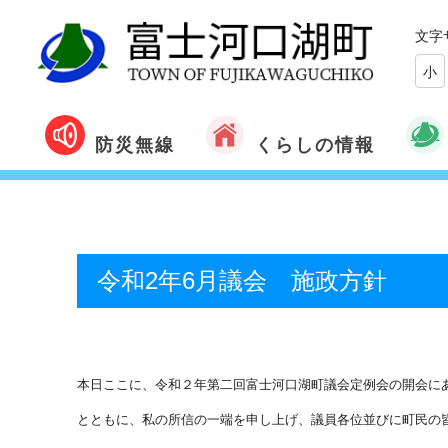
文字
小
くらしの情報
防災無線
令和2年6月議会 施政方針
本日ここに、令和２年第二回富士河口湖町議会定例会の開会に
とともに、私の所信の一端を申し上げ、議員各位並びに町民の