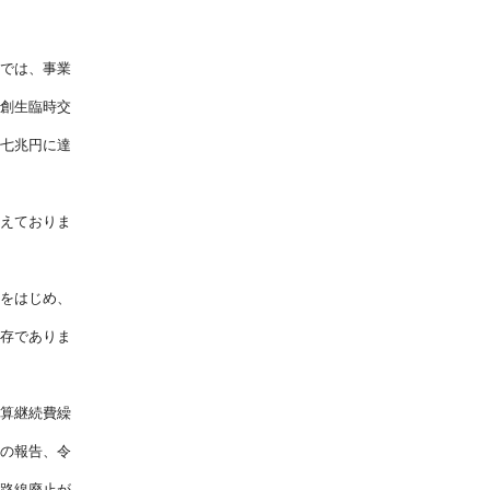
では、事業
創生臨時交
七兆円に達
えておりま
をはじめ、
存でありま
算継続費繰
の報告、令
路線廃止が