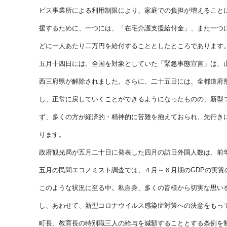
ビス事業所による利用制限により、家庭での負担が増えること
援するために、一つには、「在宅介護支援給付金」、また一つ
どに一人あたり二万円を給付することとしたところであります
五月十四日には、全国を対象としていた「緊急事態宣言」は、
西三府県が解除されました。さらに、二十五日には、全都道府
し、正常に戻していくことができるようになったものの、新型
ず、多くの方が経済的・精神的に苦難を抱えておられ、先行き
ります。
政府観光局が五月二十日に発表した四月の訪日外国人数は、前
五月の民間エコノミスト調査では、４月～６月期のGDPの実
このような状況に至る中
、
私自身、多くの皆様から切実な思い
し、あわせて、新型コロナウイルス感染症対策への決意をもっ
町長、教育長の特別職三人の給与を減額することとする条例を