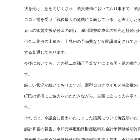
状を受け、意を同じくされ、議員発議において八月末まで、議
コロナ禍を受け「戦後最大の危機に直面している」と表明した
者への家賃支援給付金の創設、雇用調整助成金の拡充と持続化
付金二兆円の上積み、十兆円の予備費などが閣議決定されてお
する見通しであります。
今後においても、この第二次補正予算などによる国・県の動向
す。
厳しい状況が続いておりますが、新型コロナウイルス感染症の
町民の皆様にご協力をいただきながら。先頭に立って力を尽く
す。
それでは、今議会に提出いたしました議案について御説明いた
越計算書の報告、令和元年度船津財産区特別会計予算繰越明許
和元年度一般会計予算繰越明許費繰越計算書の報告、令和元年