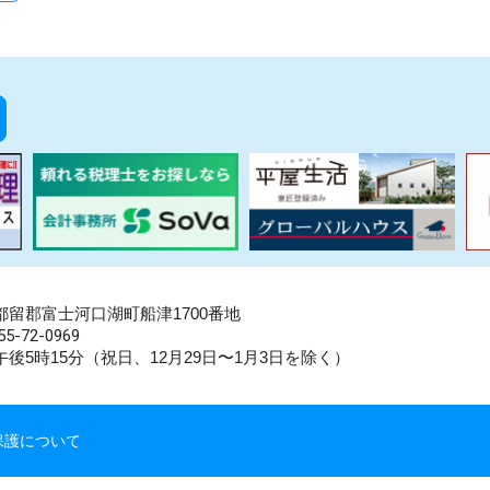
県南都留郡富士河口湖町船津1700番地
5-72-0969
後5時15分（祝日、12月29日〜1月3日を除く）
保護について