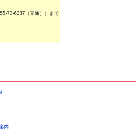
5-72-6037（直通））まで
す
案内