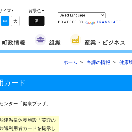
サイズ
背景色
中
大
POWERED BY
TRANSLATE
町政情報
組織
産業・ビジネス
ホーム
各課の情報
健康
用カード
センター「健康プラザ」
船津温泉休養施設「芙蓉の
共通利用者カードを提示し