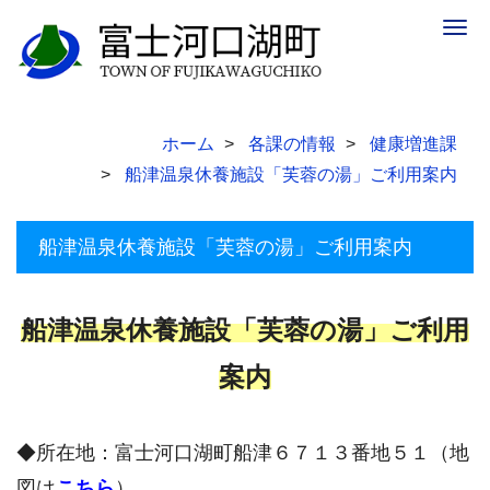
Togg
navig
ホーム
各課の情報
健康増進課
船津温泉休養施設「芙蓉の湯」ご利用案内
船津温泉休養施設「芙蓉の湯」ご利用案内
船津温泉休養施設「芙蓉の湯」ご利用
案内
◆所在地：富士河口湖町船津６７１３番地５１（地
図は
こちら
）