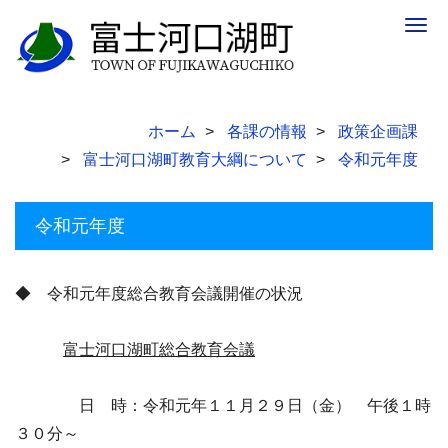
Togg
navig
ホーム
各課の情報
政策企画課
富士河口湖町教育大綱について
令和元年度
令和元年度
◆ 令和元年度総合教育会議開催の状況
富士河口湖町総合教育会議
日 時：令和元年１１月２９日（金） 午後１時
３０分～