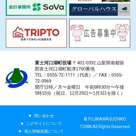
富士河口湖町役場
〒401-0392 山梨県南都留
郡富士河口湖町船津1700番地
TEL：0555-72-1111
（代表）／
FAX：0555-
72-0969
開庁日時／月〜金曜日 午前8時30分〜午後
5時15分（祝日、12月29日〜1月3日を除く）
問い合わせ
© FUJIKAWAGUCHIKO
このサイトについて
TOWN All Rights Reserved.
個人情報保護について