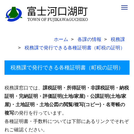
Togg
navig
ホーム
各課の情報
税務課
税務課で発行できる各種証明書（町税の証明）
税務課で発行できる各種証明書（町税の証明）
税務課窓口では、
課税証明・所得証明・非課税証明・納税
証明・完納証明・評価証明(土地/家屋)・公課証明(土地/家
屋)・土地証明・土地公図の閲覧/複写(コピー)・名寄帳の
複写
の発行を行っています。
各種証明書・手数料については下部にあるリンクでそれぞ
れご確認ください。