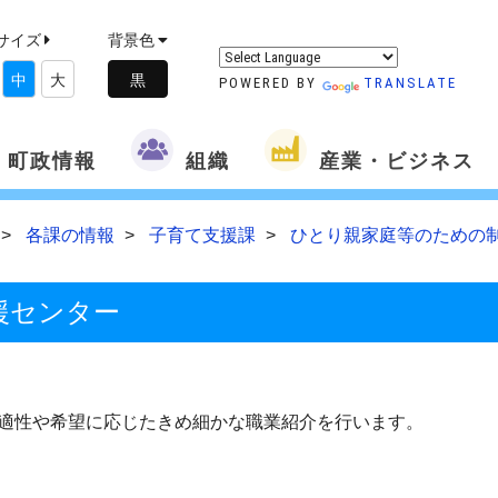
サイズ
背景色
中
大
POWERED BY
TRANSLATE
町政情報
組織
産業・ビジネス
各課の情報
子育て支援課
ひとり親家庭等のための
援センター
適性や希望に応じたきめ細かな職業紹介を行います。