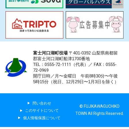
富士河口湖町役場
〒401-0392 山梨県南都留
郡富士河口湖町船津1700番地
TEL：0555-72-1111
（代表）／
FAX：0555-
72-0969
開庁日時／月〜金曜日 午前8時30分〜午後
5時15分（祝日、12月29日〜1月3日を除く）
問い合わせ
© FUJIKAWAGUCHIKO
このサイトについて
TOWN All Rights Reserved.
個人情報保護について