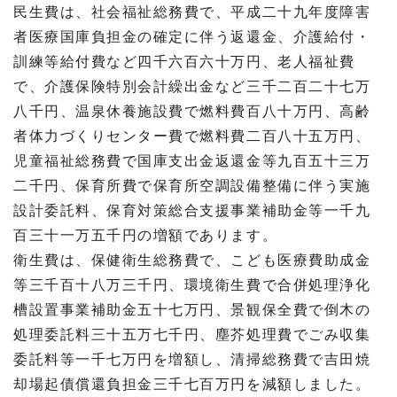
民生費は、社会福祉総務費で、平成二十九年度障害
者医療国庫負担金の確定に伴う返還金、介護給付・
訓練等給付費など四千六百六十万円、老人福祉費
で、介護保険特別会計繰出金など三千二百二十七万
八千円、温泉休養施設費で燃料費百八十万円、高齢
者体力づくりセンター費で燃料費二百八十五万円、
児童福祉総務費で国庫支出金返還金等九百五十三万
二千円、保育所費で保育所空調設備整備に伴う実施
設計委託料、保育対策総合支援事業補助金等一千九
百三十一万五千円の増額であります。
衛生費は、保健衛生総務費で、こども医療費助成金
等三千百十八万三千円、環境衛生費で合併処理浄化
槽設置事業補助金五十七万円、景観保全費で倒木の
処理委託料三十五万七千円、塵芥処理費でごみ収集
委託料等一千七万円を増額し、清掃総務費で吉田焼
却場起債償還負担金三千七百万円を減額しました。