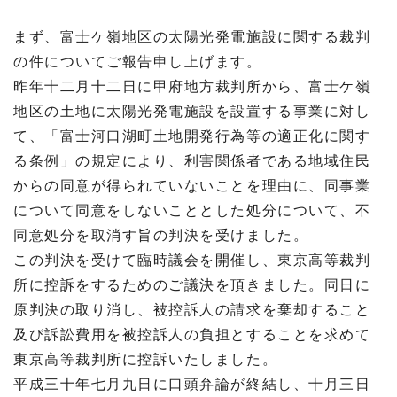
まず、富士ケ嶺地区の太陽光発電施設に関する裁判
の件についてご報告申し上げます。
昨年十二月十二日に甲府地方裁判所から、富士ケ嶺
地区の土地に太陽光発電施設を設置する事業に対し
て、「富士河口湖町土地開発行為等の適正化に関す
る条例」の規定により、利害関係者である地域住民
からの同意が得られていないことを理由に、同事業
について同意をしないこととした処分について、不
同意処分を取消す旨の判決を受けました。
この判決を受けて臨時議会を開催し、東京高等裁判
所に控訴をするためのご議決を頂きました。同日に
原判決の取り消し、被控訴人の請求を棄却すること
及び訴訟費用を被控訴人の負担とすることを求めて
東京高等裁判所に控訴いたしました。
平成三十年七月九日に口頭弁論が終結し、十月三日