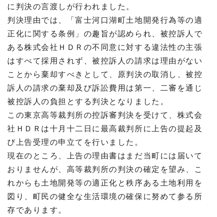
に判決の言渡しが行われました。
判決理由では、「富士河口湖町土地開発行為等の適
正化に関する条例」の趣旨が認められ、被控訴人で
ある株式会社ＨＤＲの不同意に対する違法性の主張
はすべて採用されず、被控訴人の請求は理由がない
ことから棄却すべきとして、原判決の取消し、被控
訴人の請求の棄却及び訴訟費用は第一、二審を通じ
被控訴人の負担とする判決となりました。
この東京高等裁判所の控訴審判決を受けて、株式会
社ＨＤＲは十月十二日に最高裁判所に上告の提起及
び上告受理の申立てを行いました。
現在のところ、上告の理由書はまだ当町には届いて
おりませんが、高等裁判所の判決の確定を望み、こ
れからも土地開発等の適正化と秩序ある土地利用を
図り、町民の健全な生活環境の確保に努めて参る所
存であります。