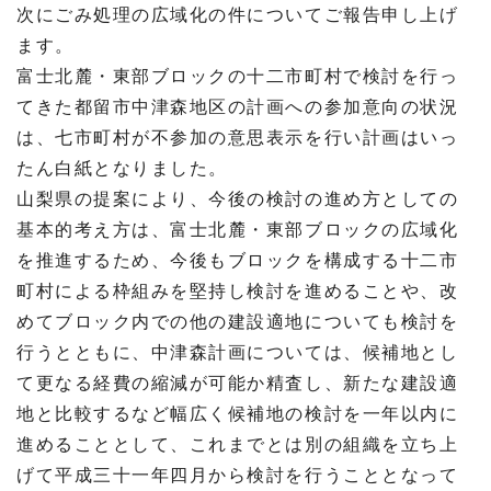
次にごみ処理の広域化の件についてご報告申し上げ
ます。
富士北麓・東部ブロックの十二市町村で検討を行っ
てきた都留市中津森地区の計画への参加意向の状況
は、七市町村が不参加の意思表示を行い計画はいっ
たん白紙となりました。
山梨県の提案により、今後の検討の進め方としての
基本的考え方は、富士北麓・東部ブロックの広域化
を推進するため、今後もブロックを構成する十二市
町村による枠組みを堅持し検討を進めることや、改
めてブロック内での他の建設適地についても検討を
行うとともに、中津森計画については、候補地とし
て更なる経費の縮減が可能か精査し、新たな建設適
地と比較するなど幅広く候補地の検討を一年以内に
進めることとして、これまでとは別の組織を立ち上
げて平成三十一年四月から検討を行うこととなって