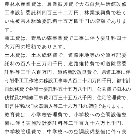
農林水産業費は、農業振興費で大石自然生活館改修
工事設計委託料四百三十二万円、林業振興費で松く
い虫被害木駆除委託料十五万四千円の増額でありま
す。
商工費は、野鳥の森事業費で工事に伴う委託料四十
六万円の増額であります。
土木費は、土木総務費で、道路用地等の分筆登記委
託料の百八十三万四千円、道路維持費で町道除雪委
託料等三千六百万円、
道路新設改良費で、県道工事に伴
う附帯工工作物の移設工事等八百二十四万四千円、都市計
画総務費で弁護士委託料五十五万八千円、公園費で樹木の
伐採及び補修工事費四百三十五万八千円、住宅管理費で、
町営住宅の消火器購入等二十六万円の増額であります。
教育費は、小学校管理費で、小学校への空調設備整
備に伴う実施設計委託料等二千百九十六万七千円、
中学校管理費で、中学校への空調設備整備に伴う実