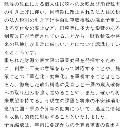
除等の改正による個人住民税への反映及び消費税率
の引き上げに伴い、同時期に改正される法人住民税
の法人税割の引き下げや自動車取得税の廃止予定に
よる交付金の廃止など、町税等に多大な影響のある
制度改正が予定されていることから、財政状況や将
来の見通しが非常に厳しいことについて認識してい
るところです。
限られた財源で最大限の事業効果を発揮するため
に、創意・工夫の意識をもって対応することや、施
策ごとの「重点化・効率化」を重視することはもち
ろん、徹底した歳出構造の見直しと一層の歳入確保
への取り組みを強く進めることや、また、確かな将
来展望を持てるよう現在の課題と将来の不安解消を
念頭に国・県の予算等の動向について、迅速に情報
を収集し的確に対応することといたしました。
予算編成は、年内に各課からの予算要求書の提出を