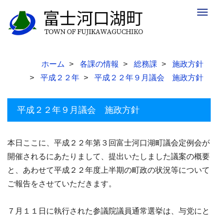
Togg
navig
ホーム
各課の情報
総務課
施政方針
平成２２年
平成２２年９月議会 施政方針
平成２２年９月議会 施政方針
本日ここに、平成２２年第３回富士河口湖町議会定例会が
開催されるにあたりまして、提出いたしました議案の概要
と、あわせて平成２２年度上半期の町政の状況等について
ご報告をさせていただきます。
７月１１日に執行された参議院議員通常選挙は、与党にと