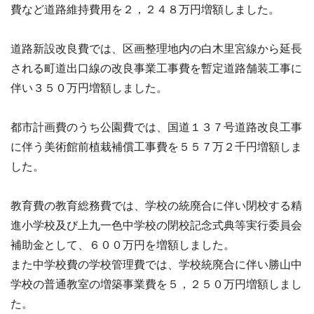
費など道路維持費用を２，２４８万円増額しました。
道路新設改良費では、区画整理地内の白木里宮線から延長
される町道出口線の改良事業工事費を暫定道路舗装工事に
伴い３５０万円増額しました。
都市計画費のうち公園費では、国道１３７号道路改良工事
に伴う美術館前植栽補償工事費を５５７万２千円増額しま
した。
教育費の教育総務費では、学校の統廃合に伴い閉校する精
進小学校及び上九一色中学校の閉校記念式典等実行委員会
補助金として、６００万円を増額しました。
また中学校費の学校管理費では、学校統廃合に伴い勝山中
学校の普通教室の増築事業費を５，２５０万円増額しまし
た。