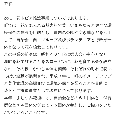
です。
次に、花トピア推進事業についてであります。
町では、花であふれる魅力的で美しいまちなみと健全な環
境保全の創設を目的とし、町内の公園や空き地などを活用
して、自治会・自主グループ及びボランティアと行政が一
体となって花を植栽しております。
この事業の前身は、昭和４０年代に婦人会が中心となり、
湖畔を花で飾ることをスローガンに、花を育てる会が設立
され、その後、かいじ国体を契機にそれぞれの町村で花い
っぱい運動が展開され、平成３年に、町のイメージアップ
と美化意識の高揚並びに環境の保全を図ることを目的に、
花トピア推進事業として現在に至っております。
本年、まちなみ花壇には、自治会などの６１団体と、保育
所など１４団体の併せて７５団体が参加し、ご協力をいた
だいているところです。