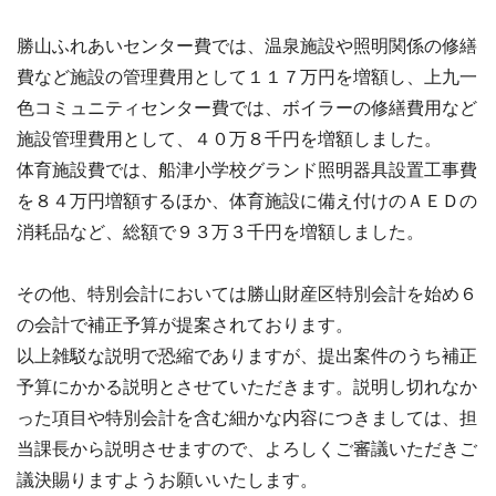
勝山ふれあいセンター費では、温泉施設や照明関係の修繕
費など施設の管理費用として１１７万円を増額し、上九一
色コミュニティセンター費では、ボイラーの修繕費用など
施設管理費用として、４０万８千円を増額しました。
体育施設費では、船津小学校グランド照明器具設置工事費
を８４万円増額するほか、体育施設に備え付けのＡＥＤの
消耗品など、総額で９３万３千円を増額しました。
その他、特別会計においては勝山財産区特別会計を始め６
の会計で補正予算が提案されております。
以上雑駁な説明で恐縮でありますが、提出案件のうち補正
予算にかかる説明とさせていただきます。説明し切れなか
った項目や特別会計を含む細かな内容につきましては、担
当課長から説明させますので、よろしくご審議いただきご
議決賜りますようお願いいたします。