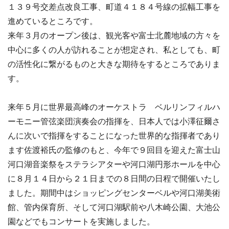
１３９号交差点改良工事、町道４１８４号線の拡幅工事を
進めているところです。
来年３月のオープン後は、観光客や富士北麓地域の方々を
中心に多くの人が訪れることが想定され、私としても、町
の活性化に繋がるものと大きな期待をするところでありま
す。
来年５月に世界最高峰のオーケストラ ベルリンフィルハ
ーモニー管弦楽団演奏会の指揮を、日本人では小澤征爾さ
んに次いで指揮をすることになった世界的な指揮者であり
ます佐渡裕氏の監修のもと、今年で９回目を迎えた富士山
河口湖音楽祭をステラシアターや河口湖円形ホールを中心
に８月１４日から２１日までの８日間の日程で開催いたし
ました。期間中はショッピングセンターベルや河口湖美術
館、管内保育所、そして河口湖駅前や八木崎公園、大池公
園などでもコンサートを実施しました。