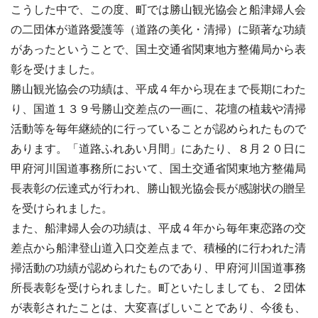
こうした中で、この度、町では勝山観光協会と船津婦人会
の二団体が道路愛護等（道路の美化・清掃）に顕著な功績
があったということで、国土交通省関東地方整備局から表
彰を受けました。
勝山観光協会の功績は、平成４年から現在まで長期にわた
り、国道１３９号勝山交差点の一画に、花壇の植栽や清掃
活動等を毎年継続的に行っていることが認められたもので
あります。「道路ふれあい月間」にあたり、８月２０日に
甲府河川国道事務所において、国土交通省関東地方整備局
長表彰の伝達式が行われ、勝山観光協会長が感謝状の贈呈
を受けられました。
また、船津婦人会の功績は、平成４年から毎年東恋路の交
差点から船津登山道入口交差点まで、積極的に行われた清
掃活動の功績が認められたものであり、甲府河川国道事務
所長表彰を受けられました。町といたしましても、２団体
が表彰されたことは、大変喜ばしいことであり、今後も、