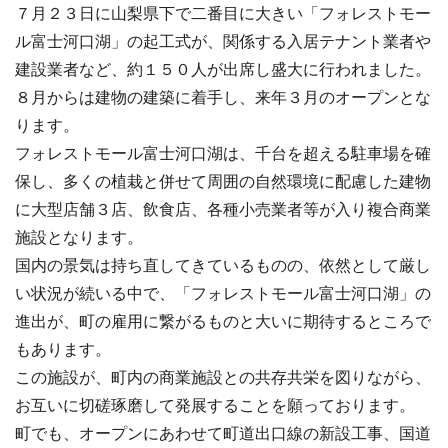
７月２３日に山梨県下で二番目に大きい「フォレストモー
ル富士河口湖」の起工式が、関係する入居テナント業者や
建設業者など、約１５０人が出席し盛大に行われました。
８月からは建物の建築に着手し、来年３月のオープンとな
ります。
フォレストモール富士河口湖は、千台を超える駐車場を確
保し、多くの植栽と併せて周囲の自然環境に配慮した建物
に大型店舗３店、飲食店、各種小売業者等が入り複合商業
施設となります。
国内の景気は持ち直してきているものの、依然として厳し
い状況が続いる中で、「フォレストモール富士河口湖」の
進出が、町の雇用に繋がるものと大いに期待するところで
もあります。
この施設が、町内の商業施設との共存共栄を図りながら、
お互いに切磋琢磨して発展することを願っております。
町でも、オープンにあわせて町道出口線の新設工事、国道