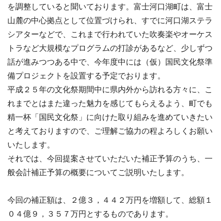
を調整していると聞いております。富士河口湖町は、富士
山麓の中心拠点として位置づけられ、すでに河口湖ステラ
シアターなどで、これまで行われていた吹奏楽やオーケス
トラなど大規模なプログラムの打診があるなど、少しずつ
話が進みつつある中で、今年度中には（仮）国民文化祭準
備プロジェクトを設置する予定でおります。
平成２５年の文化祭期間中に県内外から訪れる方々に、こ
れまでとはまた違った魅力を感じてもらえるよう、町でも
精一杯「国民文化祭」に向けた取り組みを進めていきたい
と考えておりますので、ご理解ご協力の程よろしくお願い
いたします。
それでは、今回提案させていただいた補正予算のうち、一
般会計補正予算の概要についてご説明いたします。
今回の補正額は、２億３，４４２万円を増額して、総額１
０４億９，３５７万円とするものであります。