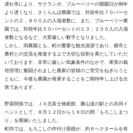
遅れ等により、サクランボ、ブルーベリーの開園日が例年
より遅くなり、さくらんぼ農園では、対前年比７０パーセ
ントの２，８００人の入場者数に、また、ブルーベリー農
園では、対前年比５０パーセントの１３，２００人の入場
者数となるなど、大変厳しい数字となりました。
しかし、両農園とも、町の重要な観光資源であり、都市と
農村との交流を推進する上で大切な役割を果たしていただ
いております。非常に厳しい気象条件のなかで、果実の栽
培管理に奮闘されました農家の皆様のご苦労をねぎらうと
ともに、今後も農園が発展することをご期待申し上げる次
第であります。
野菜関係では、ＪＡ北富士物産館、勝山道の駅との共同イ
ベントとして、８月１２日から１６日の間「もろこしまつ
り」を開催いたしました。
町内では、もろこしの作付け面積が、約６ヘクタールを有