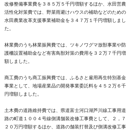
改修整備事業費を３８５万５千円増額するほか、水田営農
活性化対策費では、野菜雨避けハウスの補助などのための
水田農業改革支援事業補助金を３４７万１千円増額しまし
た。
林業費のうち林業振興費では、ツキノワグマ放獣事業や防
護柵設置補助金など有害鳥獣対策の費用を３２万７千円増
額しました。
商工費のうち商工振興費では、ふるさと雇用再生特別基金
事業として、地場産業品の開発事業委託料を４５２万６千
円増額しました。
土木費の道路維持費では、県道富士河口湖芦川線工事用道
路の町道１００４号線側溝舗装改修工事費として、２，７
２０万円増額するほか、道路の舗装打替及び側溝改修工事