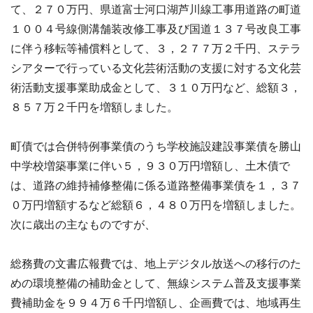
て、２７０万円、県道富士河口湖芦川線工事用道路の町道
１００４号線側溝舗装改修工事及び国道１３７号改良工事
に伴う移転等補償料として、３，２７７万２千円、ステラ
シアターで行っている文化芸術活動の支援に対する文化芸
術活動支援事業助成金として、３１０万円など、総額３，
８５７万２千円を増額しました。
町債では合併特例事業債のうち学校施設建設事業債を勝山
中学校増築事業に伴い５，９３０万円増額し、土木債で
は、道路の維持補修整備に係る道路整備事業債を１，３７
０万円増額するなど総額６，４８０万円を増額しました。
次に歳出の主なものですが、
総務費の文書広報費では、地上デジタル放送への移行のた
めの環境整備の補助金として、無線システム普及支援事業
費補助金を９９４万６千円増額し、企画費では、地域再生