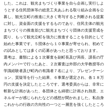
した。これは、観光まちづくり事業を自ら企画し実行しよ
うとする住民団体等の総意工夫あふれる取り組み企画を公
募し、観光立町の推進に大きく寄与すると判断される提案
に対し、資金面の支援をするものであり、住民主体の観光
まちづくりの推進並びに観光まちづくり団体の支援育成を
図り、もって観光立町を強力に推進することを目的として
始めた事業です。５団体から１０事業が寄せられ、初めて
の試みとしては多くの応募があったと思っております。
選考は、書類による１次審査を副町長及び局長、課長の庁
内メンバーで行ったあと、２次審査は外部の大学教授等の
学識経験者及び町内の有識者７名により、プレゼンテーシ
ョン、質疑等を行った結果、６事業が選定され、各１８万
円の支援を決定したところです。選考委員からは、非常に
斬新な計画があった、各団体とも綿密に計画され熱意、エ
ネルギーが感じられたなどの感想が聞かれました。私自身
これからの行政の方向性の一つと一層意を強くしたところ