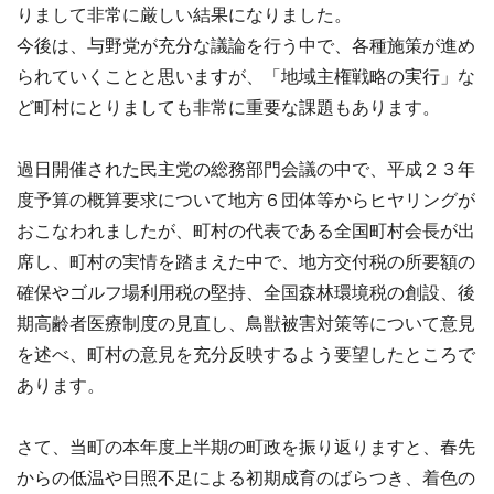
りまして非常に厳しい結果になりました。
今後は、与野党が充分な議論を行う中で、各種施策が進め
られていくことと思いますが、「地域主権戦略の実行」な
ど町村にとりましても非常に重要な課題もあります。
過日開催された民主党の総務部門会議の中で、平成２３年
度予算の概算要求について地方６団体等からヒヤリングが
おこなわれましたが、町村の代表である全国町村会長が出
席し、町村の実情を踏まえた中で、地方交付税の所要額の
確保やゴルフ場利用税の堅持、全国森林環境税の創設、後
期高齢者医療制度の見直し、鳥獣被害対策等について意見
を述べ、町村の意見を充分反映するよう要望したところで
あります。
さて、当町の本年度上半期の町政を振り返りますと、春先
からの低温や日照不足による初期成育のばらつき、着色の