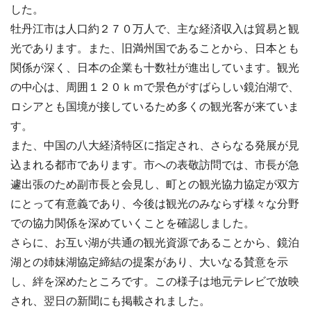
した。
牡丹江市は人口約２７０万人で、主な経済収入は貿易と観
光であります。また、旧満州国であることから、日本とも
関係が深く、日本の企業も十数社が進出しています。観光
の中心は、周囲１２０ｋｍで景色がすばらしい鏡泊湖で、
ロシアとも国境が接しているため多くの観光客が来ていま
す。
また、中国の八大経済特区に指定され、さらなる発展が見
込まれる都市であります。市への表敬訪問では、市長が急
遽出張のため副市長と会見し、町との観光協力協定が双方
にとって有意義であり、今後は観光のみならず様々な分野
での協力関係を深めていくことを確認しました。
さらに、お互い湖が共通の観光資源であることから、鏡泊
湖との姉妹湖協定締結の提案があり、大いなる賛意を示
し、絆を深めたところです。この様子は地元テレビで放映
され、翌日の新聞にも掲載されました。