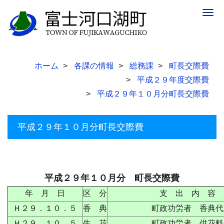
Togg
navig
ホーム
各課の情報
総務課
町長交際費
平成２９年度交際費
平成２９年１０月分町長交際費
平成２９年１０月分町長交際費
平成２９年１０月分 町長交際費
年 月 日
区 分
支 出 内 容
Ｈ２９．１０．５
香 典
町政功労者 香典代
Ｈ２９．１０．５
生 花
町政功労者 供花料