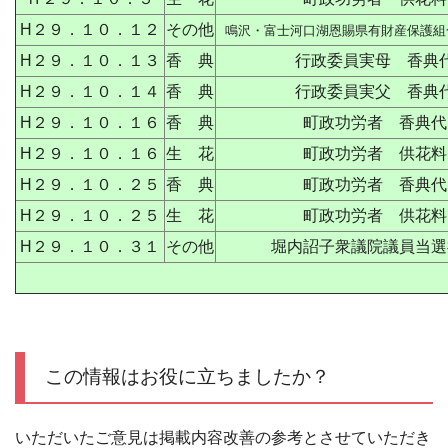
H２９．１０．１２
その他
鳴沢・富士河口湖恩賜県有財産保護組
H２９．１０．１３
香 典
行政委員実母 香典
H２９．１０．１４
香 典
行政委員実父 香典
H２９．１０．１６
香 典
町政功労者 香典代
H２９．１０．１６
生 花
町政功労者 供花料
H２９．１０．２５
香 典
町政功労者 香典代
H２９．１０．２５
生 花
町政功労者 供花料
H２９．１０．３１
その他
堀内詔子衆議院議員当選
この情報はお役に立ちましたか？
いただいたご意見は掲載内容改善の参考とさせていただき