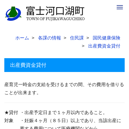
Togg
navig
ホーム
各課の情報
住民課
国民健康保険
出産費資金貸付
出産費資金貸付
産育児一時金の支給を受けるまでの間、その費用を借りる
ことが出来ます。
★貸付
・出産予定日まで１ヶ月以内であること。
対象
・妊娠４ヶ月（８５日）以上であり、当該出産に
要する費用について医療機関などから