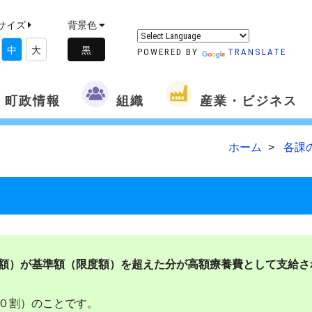
サイズ
背景色
中
大
POWERED BY
TRANSLATE
町政情報
組織
産業・ビジネス
ホーム
各課
額）が基準額（限度額）を超えた分が高額療養費として支給さ
０割）のことです。