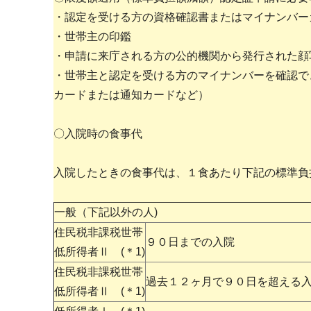
・認定を受ける方の資格確認書またはマイナンバー
・世帯主の印鑑
・申請に来庁される方の公的機関から発行された顔
・世帯主と認定を受ける方のマイナンバーを確認で
カードまたは通知カードなど）
〇入院時の食事代
入院したときの食事代は、１食あたり下記の標準負
一般（下記以外の人)
住民税非課税世帯
９０日までの入院
低所得者Ⅱ (＊1)
住民税非課税世帯
過去１２ヶ月で９０日を超える
低所得者Ⅱ (＊1)