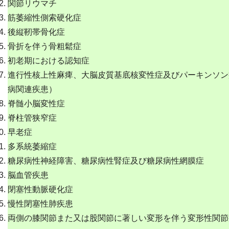
関節リウマチ
筋萎縮性側索硬化症
後縦靭帯骨化症
骨折を伴う骨粗鬆症
初老期における認知症
進行性核上性麻痺、大脳皮質基底核変性症及びパーキンソン
病関連疾患）
脊髄小脳変性症
脊柱管狭窄症
早老症
多系統萎縮症
糖尿病性神経障害、糖尿病性腎症及び糖尿病性網膜症
脳血管疾患
閉塞性動脈硬化症
慢性閉塞性肺疾患
両側の膝関節また又は股関節に著しい変形を伴う変形性関節