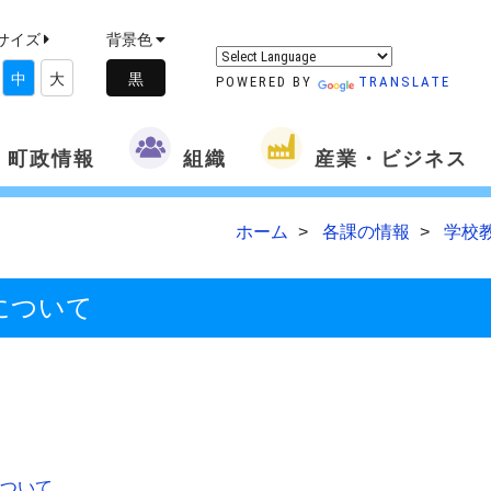
サイズ
背景色
中
大
POWERED BY
TRANSLATE
町政情報
組織
産業・ビジネス
ホーム
各課の情報
学校
について
ついて