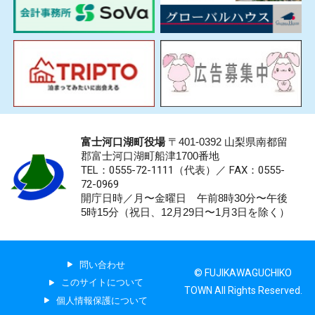
富士河口湖町役場
〒401-0392 山梨県南都留
郡富士河口湖町船津1700番地
TEL：0555-72-1111
（代表）／
FAX：0555-
72-0969
開庁日時／月〜金曜日 午前8時30分〜午後
5時15分（祝日、12月29日〜1月3日を除く）
問い合わせ
© FUJIKAWAGUCHIKO
このサイトについて
TOWN All Rights Reserved.
個人情報保護について