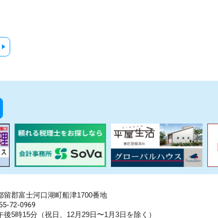
県南都留郡富士河口湖町船津1700番地
5-72-0969
後5時15分（祝日、12月29日〜1月3日を除く）