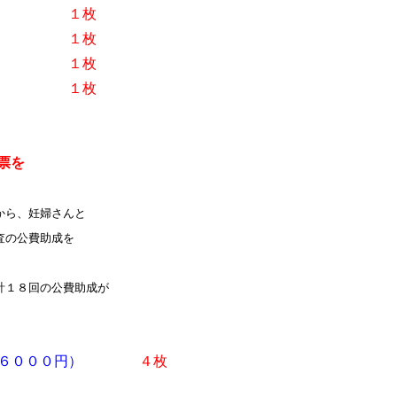
０円）
１枚
０円）
１枚
０円）
１枚
診票
１枚
票を
から、妊婦さんと
査の公費助成を
１８回の公費助成が
）（６０００円）
４枚