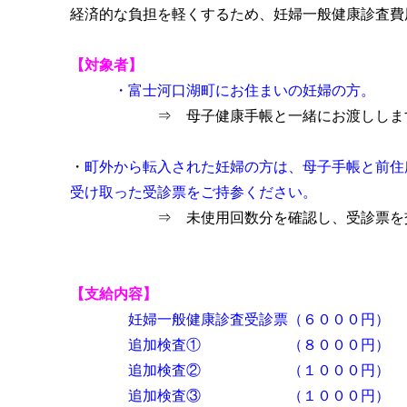
経済的な負担を軽くするため、妊婦一般健康診査
【対象者】
・
富士河口湖町にお住まいの妊婦の方。
⇒ 母子健康手帳と一緒にお渡ししま
・
町外から転入された妊婦の方は、母子手帳と前住
受け取った受診票をご持参ください。
⇒ 未使用回数分を確認し、受診票を交
【支給内容】
妊婦一般健康診査受診票（６００
追加検査① （８００
追加検査② （１００
追加検査③ （１００