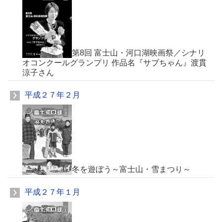
第8回 富士山・河口湖映画祭／シナリ
オコンクールグランプリ 作品名『サブちゃん』渡貫
涼子さん
平成２７年２月
冬を遊ぼう～富士山・雪まつり～
平成２７年１月