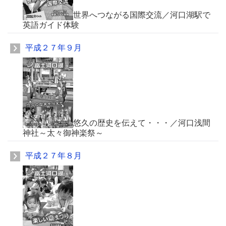
世界へつながる国際交流／河口湖駅で
英語ガイド体験
平成２７年９月
悠久の歴史を伝えて・・・／河口浅間
神社～太々御神楽祭～
平成２７年８月