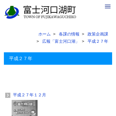
Togg
navig
ホーム
各課の情報
政策企画課
広報「富士河口湖」
平成２７年
平成２７年
平成２７年１２月