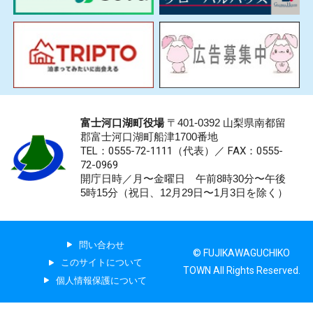
富士河口湖町役場
〒401-0392 山梨県南都留
郡富士河口湖町船津1700番地
TEL：0555-72-1111
（代表）／
FAX：0555-
72-0969
開庁日時／月〜金曜日 午前8時30分〜午後
5時15分（祝日、12月29日〜1月3日を除く）
問い合わせ
© FUJIKAWAGUCHIKO
このサイトについて
TOWN All Rights Reserved.
個人情報保護について