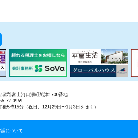
県南都留郡富士河口湖町船津1700番地
5-72-0969
後5時15分（祝日、12月29日〜1月3日を除く）
保護について