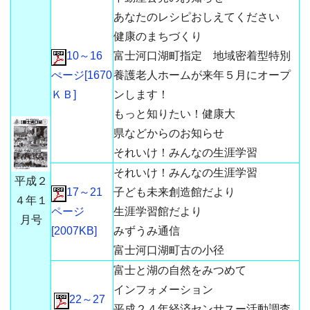
あなたのレシピおしえてください
健康のまちづくり
10～16
富士河口湖町指定 地域密着型特別
ぺージ[1670
養護老人ホームが来年５月にオープ
ＫＢ]
ンします！
もっと知りたい！健康大
県などからのお知らせ
それいけ！みんなの生涯学習
それいけ！みんなの生涯学習
平成２
17～21
子ども未来創造館だより
４年１
ページ
生涯学習館だより
月号
[2007KB]
みずうみ通信
富士河口湖町古の小径
富士と湖の自然をみつめて
インフォメーション
22～27
平成２４年経済センサスー活動調査