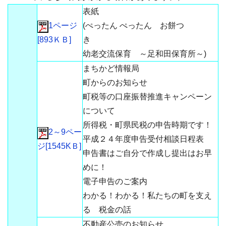
表紙
1ページ
(ぺったん ぺったん お餅つ
[893ＫＢ]
き
幼老交流保育 ～足和田保育所～)
まちかど情報局
町からのお知らせ
町税等の口座振替推進キャンペーン
について
所得税・町県民税の申告時期です！
2～9ペー
平成２４年度申告受付相談日程表
ジ[1545KＢ]
申告書はご自分で作成し提出はお早
めに！
電子申告のご案内
わかる！わかる！私たちの町を支え
る 税金の話
不動産公売のお知らせ