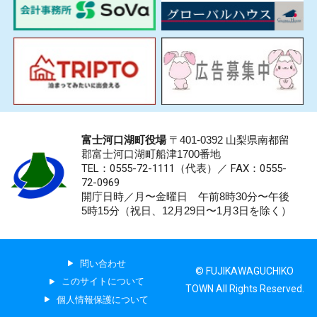
富士河口湖町役場
〒401-0392 山梨県南都留
郡富士河口湖町船津1700番地
TEL：0555-72-1111
（代表）／
FAX：0555-
72-0969
開庁日時／月〜金曜日 午前8時30分〜午後
5時15分（祝日、12月29日〜1月3日を除く）
問い合わせ
© FUJIKAWAGUCHIKO
このサイトについて
TOWN All Rights Reserved.
個人情報保護について