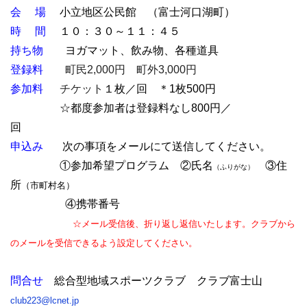
会 場
小立地区公民館
（富士河口湖町）
時 間
１０：３０～１１：４５
持ち物
ヨガマット、飲み物、各種道具
登録料
町民2,000円 町外3,000円
参加料
チケット
１枚／回 ＊1枚500円
☆都度参加者は登録料なし800円／
回
申込み
次の事項をメールにて送信してください。
①参加希望プログラム ②氏名
③住
（ふりがな）
所
（市町村名）
④携帯番号
☆メール受信後、折り返し返信いたします。クラブから
のメールを受信できるよう設定してください。
問合せ
総合型地域スポーツクラブ クラブ富士山
club223@lcnet.jp