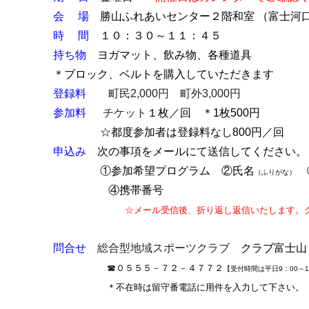
会 場
勝山ふれあいセンター２階和室
（富士河
時 間
１０：３０～１１：４５
持ち物
ヨガマット、飲み物、各種道具
＊ブロック、ベルトを購入していただきます
登録料
町民2,000円 町外3,000円
参加料
チケット
１枚／回 ＊1枚500円
☆都度参加者は登録料なし800円／回
申込み
次の事項をメールにて送信してください。
①参加希望プログラム ②氏名
（ふりがな）
④携帯番号
☆メール受信後、折り返し返信いたします。クラブか
問合せ
総合型地域スポーツクラブ
クラブ富士山
☎０５５５－７２－４７７２
【受付時間は平日9：00～12
＊不在時は留守番電話に用件を入力して下さい。