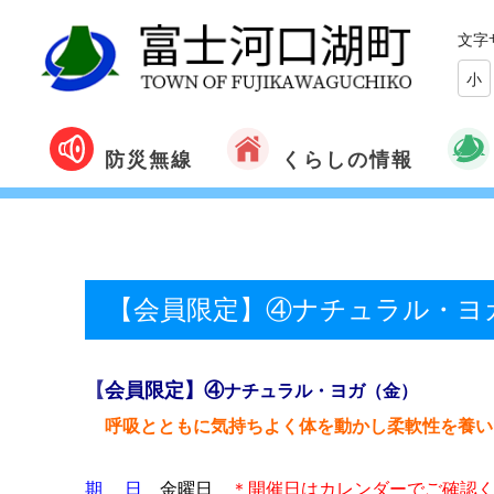
文字
小
くらしの情報
防災無線
【会員限定】④ナチュラル・ヨ
【
会員限定】④
ナチュラル・ヨガ（金）
呼吸とともに気持ちよく体を動かし柔軟性を養い
期 日
金曜日
＊開催日はカレンダーでご確認