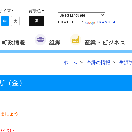
サイズ
背景色
中
大
POWERED BY
TRANSLATE
町政情報
組織
産業・ビジネス
ホーム
各課の情報
生涯
ガ（金）
ましょう
ください