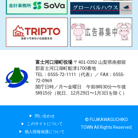
富士河口湖町役場
〒401-0392 山梨県南都留
郡富士河口湖町船津1700番地
TEL：0555-72-1111
（代表）／
FAX：0555-
72-0969
開庁日時／月〜金曜日 午前8時30分〜午後
5時15分（祝日、12月29日〜1月3日を除く）
問い合わせ
© FUJIKAWAGUCHIKO
このサイトについて
TOWN All Rights Reserved.
個人情報保護について