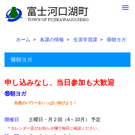
Togg
navig
ホーム
各課の情報
生涯学習課
⑭朝ヨガ
⑭朝ヨガ
申し込みなし、当日参加も大歓迎
⑱朝ヨガ
自然のパワーをいっぱい浴びよう！
開催日
土曜日・月２回（4～10月） 予定
＊
カレンダー及びお知らせ欄で毎回ご確認ください。