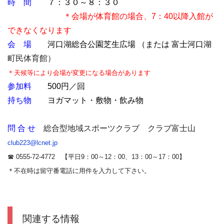
時 間
７：３０～８：３０
＊会場が体育館の場合、7：40以降入館が
できなくなります
会 場
河口湖総合公園芝生広場 （または
富士河口湖
町民体育館）
＊天候等により会場が変更になる場合があります
参加料
500円／回
持ち物
ヨガマット・敷物・飲み物
問 合 せ
総合型地域スポーツクラブ クラブ富士山
club223@lcnet.jp
☎ 0555‐72‐4772 【平日9：00～12：00、13：00～17：00】
＊不在時は留守番電話に用件を入力して下さい。
関連する情報