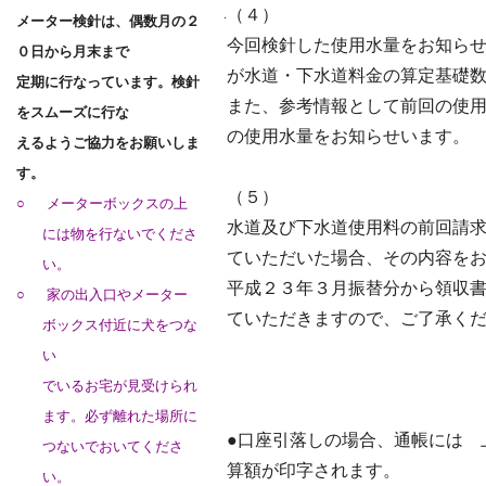
（４）
.
メーター検針は、偶数月の２
今回検針した使用水量をお知ら
０日から月末まで
が水道・下水道料金の算定基礎
定期に行なっています。検針
また、参考情報として前回の使
をスムーズに行な
の使用水量をお知らせいます。
えるようご協力をお願いしま
す。
（５）
○
メーターボックスの上
水道及び下水道使用料の前回請
には物を行ないでくださ
ていただいた場合、その内容を
い。
平成２３年３月振替分から領収
○
家の出入口やメーター
ていただきますので、ご了承く
ボックス付近に犬をつな
い
でいるお宅が見受けられ
ます。必ず離れた場所に
●
口座引落しの場合、通帳には 
つないでおいてくださ
算額が印字されます。
い。