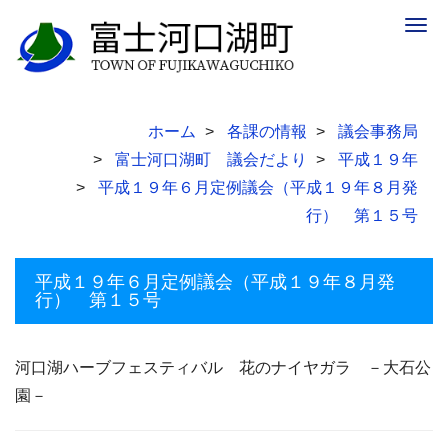
Togg
navig
ホーム
各課の情報
議会事務局
富士河口湖町 議会だより
平成１９年
平成１９年６月定例議会（平成１９年８月発
行） 第１５号
平成１９年６月定例議会（平成１９年８月発
行） 第１５号
河口湖ハーブフェスティバル 花のナイヤガラ －大石公
園－